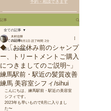
予約・相談できます
記事
全ての記事
木村信輝
全ての記事
2023年8月1日
読了時間: 2分
◆「お盆休み前のシャンプ
新しいカタログ
ー、トリートメントご購入
につきましてのご説明~」
練馬駅前・駅近の髪質改善
練馬 美容室シフィ/sihui
こんにちは、練馬駅前・駅近の美容室
シフィです。
2023年も早いもので8月に入りまし
た〜