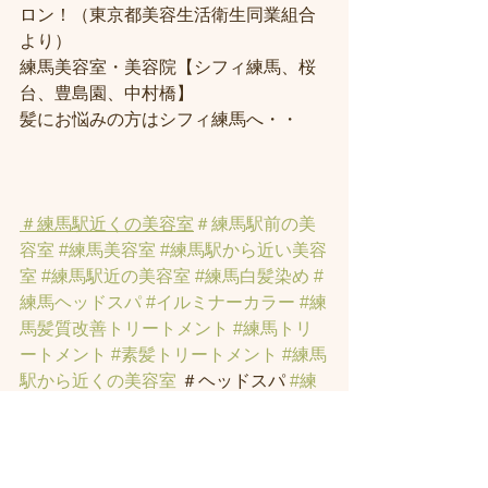
ロン！（東京都美容生活衛生同業組合
より） 
練馬美容室・美容院【シフィ練馬、桜
台、豊島園、中村橋】
髪にお悩みの方はシフィ練馬へ・・
＃練馬駅近くの美容室
＃練馬駅前の美
容室
#練馬美容室
#練馬駅から近い美容
室
#練馬駅近の美容室
#練馬白髪染め
#
練馬ヘッドスパ
#イルミナーカラー
#練
馬髪質改善トリートメント
#練馬トリ
ートメント
#素髪トリートメント
#練馬
駅から近くの美容室
 ＃ヘッドスパ 
#練
馬美容院
 ＃ハイライト 
#白髪ぼかしハ
イライト
 ＃オーガニックカラー 
#縮毛
矯正
#インナーカラー
#イヤリングカラ
ー
#トラックオイル
#練馬トリートメン