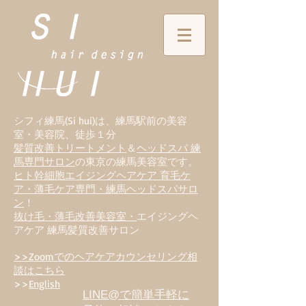
シフィ練馬(Si hui)は、
練
馬駅前の美容
室・美容院、徒歩１分
髪質改善トリートメント
＆
ヘッドスパ 練
馬専門サロン
の東京の練馬美容室です。
ヒト幹細胞エイジングヘアケア 育毛ケ
ア・薄毛ケア専門・練馬ヘッドスパサロ
ン
！
抜け毛・薄毛改善美容室・
エイジングヘ
アケア 練馬髪質改善サロン
>>Zoomでのヘアケアカウンセリング相
談はこちら
>>
English
LINE@で簡単手軽に