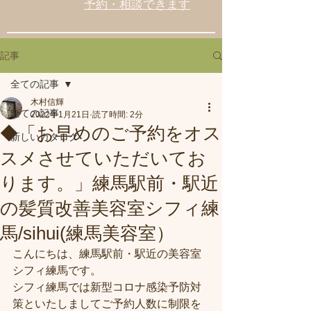
予約・相談できます
記事
全ての記事
木村信輝
全ての記事
2022年1月21日
読了時間: 2分
◆「お早めのご予約をオス
新しいカタログ
スメさせていただいてお
ります。」練馬駅前・駅近
の髪質改善美容室シフィ練
馬/sihui(練馬美容室）
こんにちは、練馬駅前・駅近の美容室
シフィ練馬です。
シフィ練馬では新型コロナ感染予防対
策といたしましてご予約人数に制限を