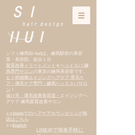
シフィ練馬(Si hui)は、
練
馬駅前の美容
室・美容院、徒歩１分
髪質改善トリートメント
＆
ヘッドスパ 練
馬専門サロン
の東京の練馬美容室です。
ヒト幹細胞エイジングヘアケア 育毛ケ
ア・薄毛ケア専門・練馬ヘッドスパサロ
ン
！
抜け毛・薄毛改善美容室・
エイジングヘ
アケア 練馬髪質改善サロン
>>Zoomでのヘアケアカウンセリング相
談はこちら
>>
English
LINE@で簡単手軽に