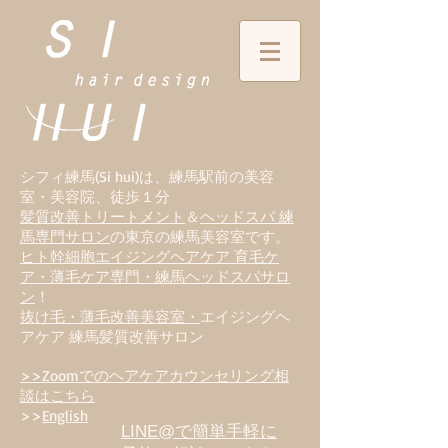
シフィ練馬(Si hui)は、
練
馬駅前の美容
室・美容院、徒歩１分
髪質改善トリートメント
＆
ヘッドスパ 練
馬専門サロン
の東京の練馬美容室です。
ヒト幹細胞エイジングヘアケア 育毛ケ
ア・薄毛ケア専門・練馬ヘッドスパサロ
ン
！
抜け毛・薄毛改善美容室・
エイジングヘ
アケア 練馬髪質改善サロン
>>Zoomでのヘアケアカウンセリング相
談はこちら
>>
English
LINE@で簡単手軽に