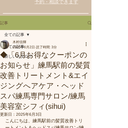
予約・相談できます
記事
全ての記事
木村信輝
全ての記事
2025年6月2日
読了時間: 3分
◆「6月お得なクーポンの
新しいカタログ
お知らせ」練馬駅前の髪質
改善トリートメント&エイ
ジングへアケア・ヘッド
スパ練馬専門サロン/練馬
美容室シフィ(sihui)
更新日：
2025年6月3日
こんにちは、練馬駅前の髪質改善トリ
ートメント＆ヘッドスパ練馬サロン/練