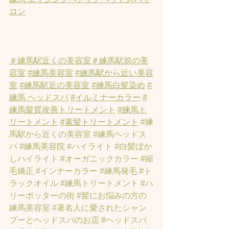
ロン
＃練馬駅近くの美容室
＃練馬駅前の美
容室
#練馬美容室
#練馬駅から近い美容
室
#練馬駅近の美容室
#練馬白髪染め
#
練馬 ヘッドスパ
#イルミナーカラー
#
練馬髪質改善トリートメント
#練馬ト
リートメント
#素髪トリートメント
#練
馬駅から近くの美容室
#練馬ヘッドス
パ
#練馬美容院
#ハイライト
#白髪ぼか
しハイライト
#オーガニックカラー
#縮
毛矯正
#インナーカラー
#練馬発毛
#ト
ラックオイル
#練馬トリートメント
#ハ
リーポッターの街
#髪にお悩みの方の
練馬美容室
#著名人に愛されたシャン
プーとヘッドスパのお店
#ヘッドスパ