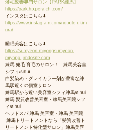
薄毛改善専門
サロン【PARK練馬】
https://park.hp.peraichi.com/
インスタはこちら⬇︎
https://www.instagram.com/nobuterukim
ura/
睡眠美容はこちら⬇︎
https://sumyeon-miyongsumyeon-
miyong.jimdosite.com
練馬 発毛 育毛のサロン！！練馬美容室
シフィ/sihui 
白髪染め・グレイカラー剤が豊富な練
馬駅近くの個室サロン
練馬駅から近い美容室シフィ練馬/sihui 
練馬 髪質改善美容室・練馬美容院シフ
ィ/sihui 
ヘッドスパ 練馬 美容室・練馬 美容院
 練馬トリートメントなら「髪質改善ト
リートメント特化型サロン」練馬美容