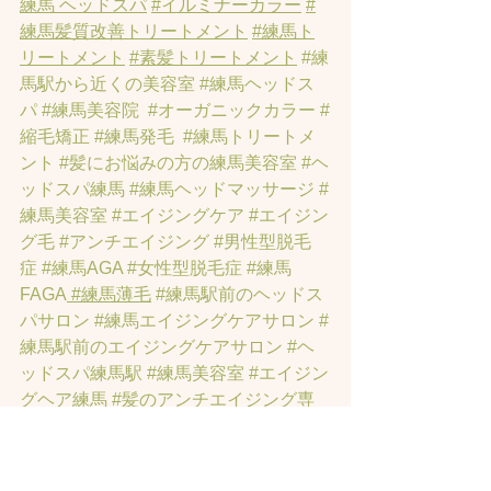
練馬 ヘッドスパ
#イルミナーカラー
#
練馬髪質改善トリートメント
#練馬ト
リートメント
#素髪トリートメント
#練
馬駅から近くの美容室
#練馬ヘッドス
パ
#練馬美容院
#オーガニックカラー
#
縮毛矯正
#練馬発毛
#練馬トリートメ
ント
#髪にお悩みの方の練馬美容室
#ヘ
ッドスパ練馬
#練馬ヘッドマッサージ
#
練馬美容室
#エイジングケア
#エイジン
グ毛
#アンチエイジング
#男性型脱毛
症
#練馬AGA
#女性型脱毛症
#練馬
FAGA
 #練馬薄毛
#練馬駅前のヘッドス
パサロン
#練馬エイジングケアサロン
#
練馬駅前のエイジングケアサロン
#ヘ
ッドスパ練馬駅
#練馬美容室
#エイジン
グヘア練馬
#髪のアンチエイジング専
門サロン
#髪質改善トリートメント練
馬
#ヘッドスパ練馬
#練馬リンパマッサ
ージ
#練馬ヘッドスパ
#練馬ヘッドマッ