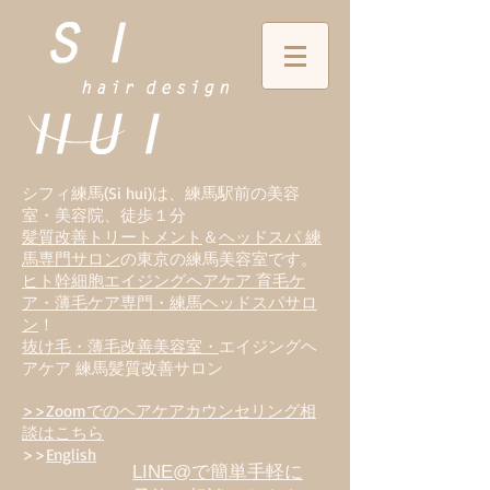
シフィ練馬(Si hui)は、
練
馬駅前の美容
室・美容院、徒歩１分
髪質改善トリートメント
＆
ヘッドスパ 練
馬専門サロン
の東京の練馬美容室です。
ヒト幹細胞エイジングヘアケア 育毛ケ
ア・薄毛ケア専門・練馬ヘッドスパサロ
ン
！
抜け毛・薄毛改善美容室・
エイジングヘ
アケア 練馬髪質改善サロン
>>Zoomでのヘアケアカウンセリング相
談はこちら
>>
English
LINE@で簡単手軽に