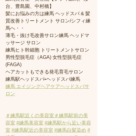
台、豊島園、中村橋】
髪にお悩みの方は練馬 ヘッドスパ & 髪
質改善トリートメント サロン/シフィ練
馬へ・・
薄毛・抜け毛改善サロン練馬 ヘッドマ
ッサージ サロン
練馬ヒト幹細胞 トリートメントサロン
男性型脱毛症（AGA) 女性型脱毛症 
(FAGA)
ヘアカットもできる発毛育毛サロン
練馬駅ヘッドスパ•ヘッドスパ練馬
練馬 エイジングヘアケアヘッドスパサ
ロン
＃練馬駅近くの美容室
＃練馬駅前の美
容室
#練馬美容室
#練馬駅から近い美容
室
#練馬駅近の美容室
#練馬白髪染め
#