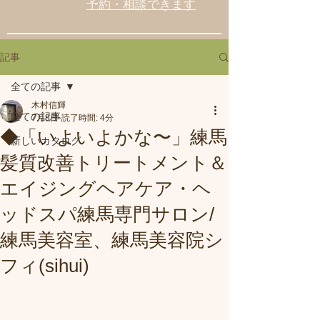
予約・相談できます
記事
全ての記事
木村信輝
全ての記事
7月8日
読了時間: 4分
◆「いよいよかな〜」練馬
新しいカタログ
髪質改善トリートメント＆
エイジングヘアケア・ヘ
ッドスパ練馬専門サロン/
練馬美容室、練馬美容院シ
フィ(sihui)