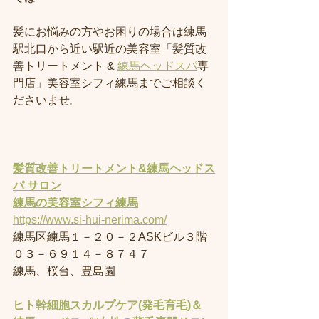
髪にお悩みの方やお困りの場合は練馬
駅北口から近い駅近の美容室「髪質改
善トリートメント & 
練馬ヘッドスパ
専
門店」美容室シフィ練馬までご相談く
ださいませ。
髪質改善トリートメント&練馬ヘッドス
パ サロン
練馬の美容室
シフィ練馬
https://www.si-hui-nerima.com/
練馬区練馬１－２０－２ASKビル３階
０３－６９１４－８７４７
練馬、桜台、豊島園
ヒト幹細胞スカルプケア(発毛育毛)＆ 